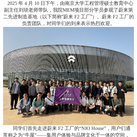
2025
年
4
月
10
日下午，由南京大学工程管理硕士教育中心
副主任刘琰老师带队，我院
MEM
项目部分学员参观了蔚来第
二先进制造基地（以下简称“蔚来
F2
工厂”）。蔚来
F2
工厂的
负责团队，对同学们的到来表示热烈欢迎。
同学们首先走进蔚来
F2
工厂的“
NIO House”
，用户们通
常称之为“牛屋”——集用户体验与品牌文化于一体的空间，