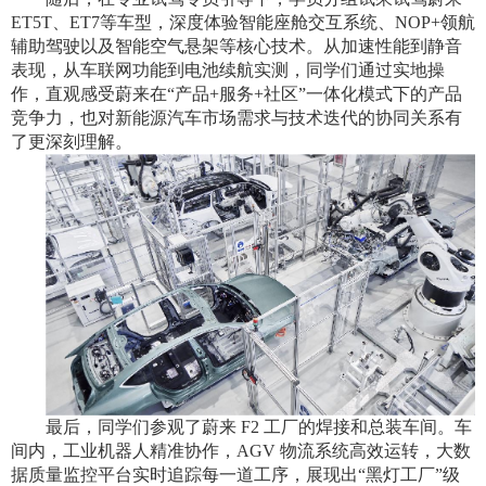
ET5T
、
ET7
等车型，深度体验智能座舱交互系统、
NOP+
领航
辅助驾驶以及智能空气悬架等核心技术。从加速性能到静音
表现，从车联网功能到电池续航实测，同学们通过实地操
作，直观感受蔚来在“产品
+
服务
+
社区”一体化模式下的产品
竞争力，也对新能源汽车市场需求与技术迭代的协同关系有
了更深刻理解。
最后，同学们参观了蔚来
F2
工厂的焊接和总装车间。车
间内，工业机器人精准协作，
AGV
物流系统高效运转，大数
据质量监控平台实时追踪每一道工序，展现出“黑灯工厂”级